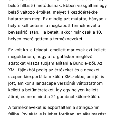
belső fillList() metódusnak. Ebben vizsgáltam egy
belső változó értékét, melyet 1 kezdőértékkel
határoztam meg. Ez mindig azt mutatta, hányadik
helyre kell betenni a megkapott terméknevet a
bevásárlólistán. Ha betelt, akkor már csak a 10.
helyen cserélgettem a termékneveket.
Ez volt kb. a feladat, emellett már csak azt kellett
megoldanom, hogy a forgatáskor meglévő
adatokat vissza tudjam állítani a Bundle-ből. Az
XML fájlokból pedig az értékeket és a neveket
szépen kiexportáltam külön XML-ekbe, ami jól is
jött, amikor a landscape verziónál változtatnom
kellett a betűméreteket. Így egy helyen kellett
átírni, és nem mind a 21 gombnál külön-külön.
A termékneveket is exportáltam a strings.xmnl
fájlba, így akár le is lehet fordítani az alkalmazást