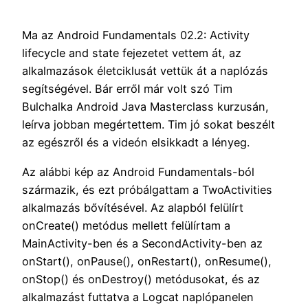
Ma az Android Fundamentals 02.2: Activity
lifecycle and state fejezetet vettem át, az
alkalmazások életciklusát vettük át a naplózás
segítségével. Bár erről már volt szó Tim
Bulchalka Android Java Masterclass kurzusán,
leírva jobban megértettem. Tim jó sokat beszélt
az egészről és a videón elsikkadt a lényeg.
Az alábbi kép az Android Fundamentals-ból
származik, és ezt próbálgattam a TwoActivities
alkalmazás bővítésével. Az alapból felülírt
onCreate() metódus mellett felülírtam a
MainActivity-ben és a SecondActivity-ben az
onStart(), onPause(), onRestart(), onResume(),
onStop() és onDestroy() metódusokat, és az
alkalmazást futtatva a Logcat naplópanelen