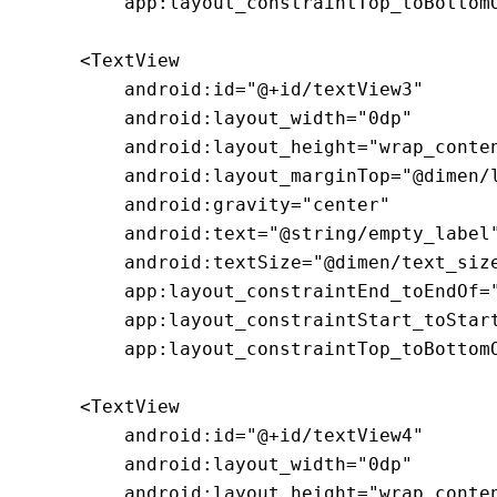
        app:layout_constraintTop_toBottomO
    <TextView

        android:id="@+id/textView3"

        android:layout_width="0dp"

        android:layout_height="wrap_conten
        android:layout_marginTop="@dimen/l
        android:gravity="center"

        android:text="@string/empty_label"
        android:textSize="@dimen/text_size
        app:layout_constraintEnd_toEndOf="
        app:layout_constraintStart_toStart
        app:layout_constraintTop_toBottomO
    <TextView

        android:id="@+id/textView4"

        android:layout_width="0dp"

        android:layout_height="wrap_conten