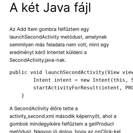
A két Java fájl
Az Add Item gombra felfűztem egy
launchSecondActivity metódust, amelynek
semmilyen más feladata nem volt, mint egy
eredményt kérő Intentet küldeni a
SecondActivity.java-nak.
public void launchSecondActivity(View view
        Intent intent = new Intent(this, S
        startActivityForResult(intent, PRO
    }
A SecondActivity élőre tette a
activity_second.xml második képernyőt, ahol a
gombok mindegyikére felfűztem a getProduct
metódust. Nagyon jó dolog, hogy az onClick-kel