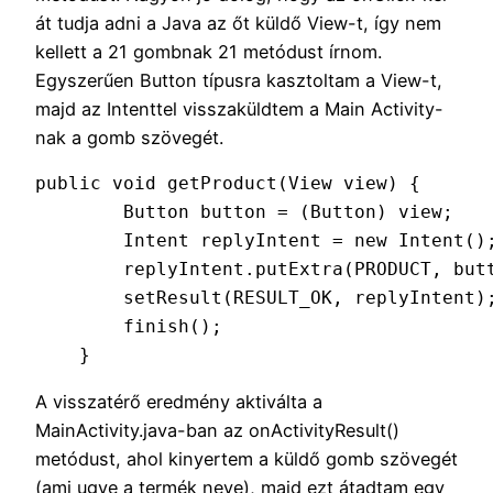
át tudja adni a Java az őt küldő View-t, így nem
kellett a 21 gombnak 21 metódust írnom.
Egyszerűen Button típusra kasztoltam a View-t,
majd az Intenttel visszaküldtem a Main Activity-
nak a gomb szövegét.
public void getProduct(View view) {

        Button button = (Button) view;

        Intent replyIntent = new Intent();
        replyIntent.putExtra(PRODUCT, butt
        setResult(RESULT_OK, replyIntent);
        finish();

    }
A visszatérő eredmény aktiválta a
MainActivity.java-ban az onActivityResult()
metódust, ahol kinyertem a küldő gomb szövegét
(ami ugye a termék neve), majd ezt átadtam egy