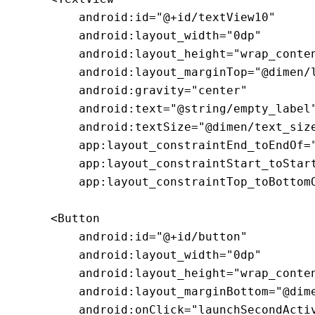
        android:id="@+id/textView10"

        android:layout_width="0dp"

        android:layout_height="wrap_conten
        android:layout_marginTop="@dimen/l
        android:gravity="center"

        android:text="@string/empty_label"
        android:textSize="@dimen/text_size
        app:layout_constraintEnd_toEndOf="
        app:layout_constraintStart_toStart
        app:layout_constraintTop_toBottomO
    <Button

        android:id="@+id/button"

        android:layout_width="0dp"

        android:layout_height="wrap_conten
        android:layout_marginBottom="@dime
        android:onClick="launchSecondActiv