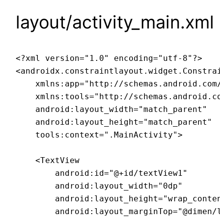
layout/activity_main.xml
<?xml version="1.0" encoding="utf-8"?>

<androidx.constraintlayout.widget.Constra
    xmlns:app="http://schemas.android.com/
    xmlns:tools="http://schemas.android.co
    android:layout_width="match_parent"

    android:layout_height="match_parent"

    tools:context=".MainActivity">

    <TextView

        android:id="@+id/textView1"

        android:layout_width="0dp"

        android:layout_height="wrap_conten
        android:layout_marginTop="@dimen/l