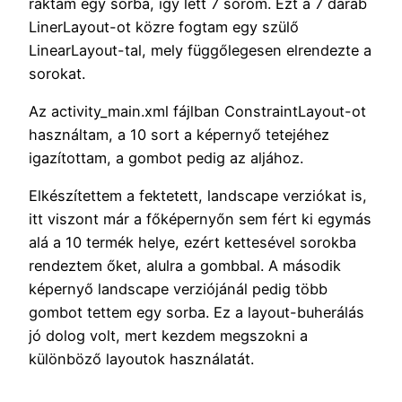
raktam egy sorba, így lett 7 sorom. Ezt a 7 darab
LinerLayout-ot közre fogtam egy szülő
LinearLayout-tal, mely függőlegesen elrendezte a
sorokat.
Az activity_main.xml fájlban ConstraintLayout-ot
használtam, a 10 sort a képernyő tetejéhez
igazítottam, a gombot pedig az aljához.
Elkészítettem a fektetett, landscape verziókat is,
itt viszont már a főképernyőn sem fért ki egymás
alá a 10 termék helye, ezért kettesével sorokba
rendeztem őket, alulra a gombbal. A második
képernyő landscape verziójánál pedig több
gombot tettem egy sorba. Ez a layout-buherálás
jó dolog volt, mert kezdem megszokni a
különböző layoutok használatát.