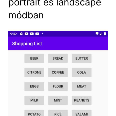
portrait és landscape
módban