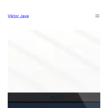
Ugrás
a
Viktor Java
tartalomhoz