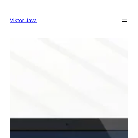
Ugrás
a
Viktor Java
tartalomhoz