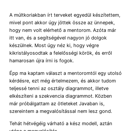
A múltkoriakban írt terveket egyedül készítettem,
mivel pont akkor úgy jöttek össze az ünnepek,
hogy nem volt elérhető a mentorom. Azóta már
itt van, és a segítségével nagyon jó dolgok
készülnek. Most úgy néz ki, hogy végre
kikristályosodtak a felelősségi körök, és erről
hamarosan újra írni is fogok.
Épp ma kaptam választ a mentoromtól egy utolsó
kérdésre, ezt még értelmezem, és akkor tudom
teljessé tenni az osztály diagrammot, illetve
elkészíteni a szekvencia diagrammot. Közben
már próbálgattam az ötleteket Javaban is,
szereintem a megvalósítással nem lesz gond.
Tehát hétvégéig várható a kész modell, aztán
utána a megvalósítás.