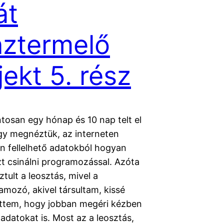
át
ztermelő
jekt 5. rész
tosan egy hónap és 10 nap telt el
gy megnéztük, az interneten
n fellelhető adatokból hogyan
zt csinálni programozással. Azóta
ztult a leosztás, mivel a
mozó, akivel társultam, kissé
jöttem, hogy jobban megéri kézben
 adatokat is. Most az a leosztás,