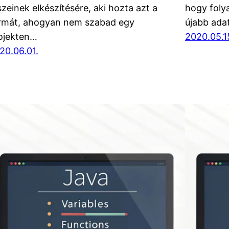
szeinek elkészítésére, aki hozta azt a
hogy foly
rmát, ahogyan nem szabad egy
újabb ada
ojekten…
2020.05.1
20.06.01.