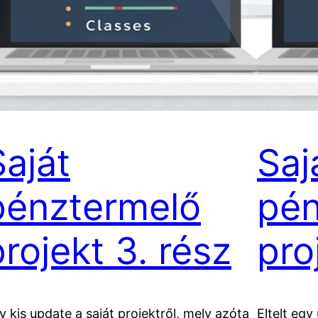
Saját
Saj
pénztermelő
pén
projekt 3. rész
pro
y kis update a saját projektről, mely azóta
Eltelt egy