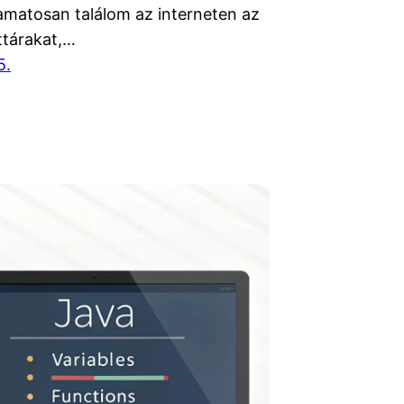
amatosan találom az interneten az
ttárakat,…
5.