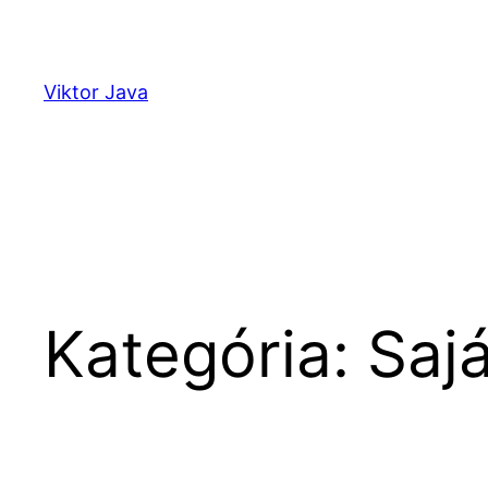
Ugrás
a
tartalomhoz
Viktor Java
Kategória:
Saj