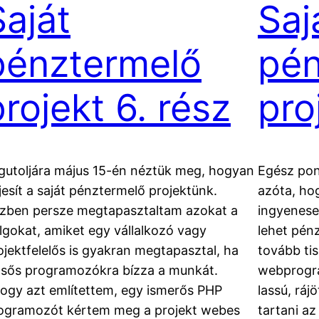
Saját
Saj
pénztermelő
pén
projekt 6. rész
pro
gutoljára május 15-én néztük meg, hogyan
Egész pon
ljesít a saját pénztermelő projektünk.
azóta, ho
zben persze megtapasztaltam azokat a
ingyenese
lgokat, amiket egy vállalkozó vagy
lehet pén
ojektfelelős is gyakran megtapasztal, ha
tovább tis
lsős programozókra bízza a munkát.
webprogra
ogy azt említettem, egy ismerős PHP
lassú, rá
ogramozót kértem meg a projekt webes
tartani az