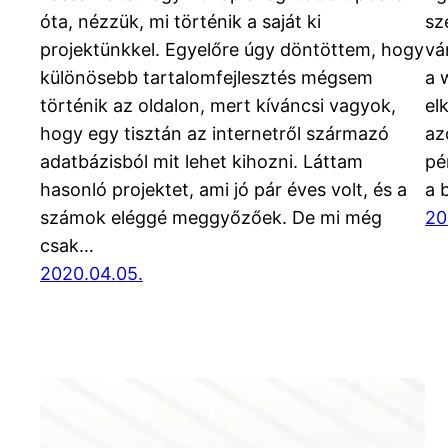
óta, nézzük, mi történik a saját ki
sz
projektünkkel. Egyelőre úgy döntöttem, hogy
vá
különösebb tartalomfejlesztés mégsem
a 
történik az oldalon, mert kíváncsi vagyok,
el
hogy egy tisztán az internetről származó
az
adatbázisból mit lehet kihozni. Láttam
pé
hasonló projektet, ami jó pár éves volt, és a
a 
számok eléggé meggyőzőek. De mi még
20
csak…
2020.04.05.