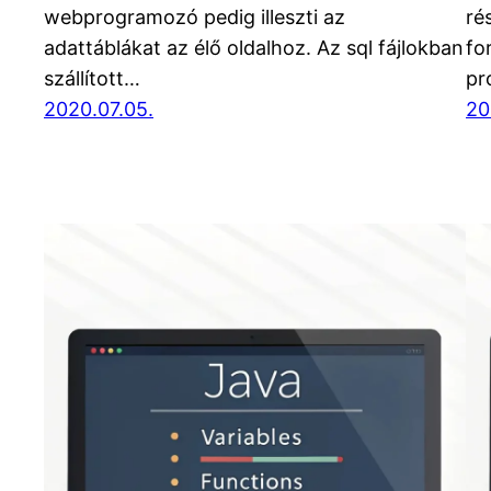
webprogramozó pedig illeszti az
ré
adattáblákat az élő oldalhoz. Az sql fájlokban
fo
szállított…
pr
2020.07.05.
20