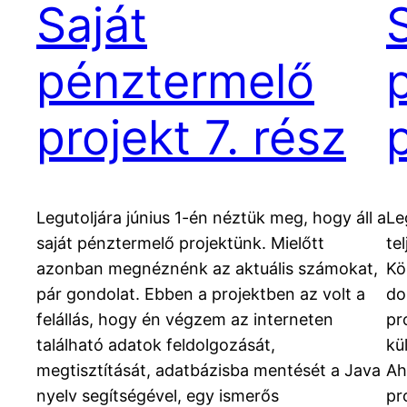
Saját
pénztermelő
projekt 7. rész
Legutoljára június 1-én néztük meg, hogy áll a
Le
saját pénztermelő projektünk. Mielőtt
te
azonban megnéznénk az aktuális számokat,
Kö
pár gondolat. Ebben a projektben az volt a
do
felállás, hogy én végzem az interneten
pr
található adatok feldolgozását,
kü
megtisztítását, adatbázisba mentését a Java
Ah
nyelv segítségével, egy ismerős
pr