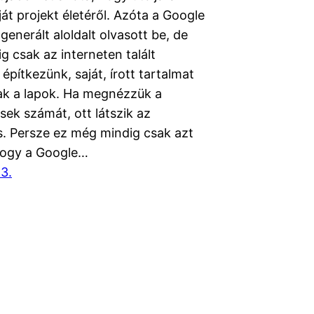
ját projekt életéről. Azóta a Google
enerált aloldalt olvasott be, de
 csak az interneten talált
építkezünk, saját, írott tartalmat
k a lapok. Ha megnézzük a
ek számát, ott látszik az
. Persze ez még mindig csak azt
hogy a Google…
3.