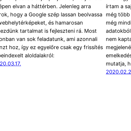
épen elvan a háttérben. Jelenleg arra
írtam a sa
rok, hogy a Google szép lassan beolvassa
még több g
webhelytérképeket, és hamarosan
még mindig
kezdünk tartalmat is fejleszteni rá. Most
adatokból 
onban van sok feladatunk, ami azonnali
nem kapta
nzt hoz, így ez egyelőre csak egy frissítés
megjelenés
beindexelt aloldalakról:
emelkedés
20.03.17.
mutatja, 
2020.02.2