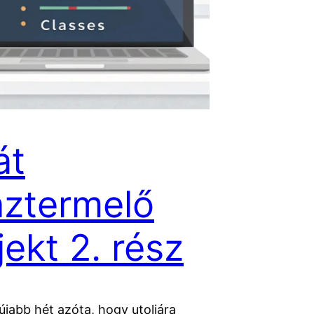
át
ztermelő
jekt 2. rész
 újabb hét azóta, hogy utoljára