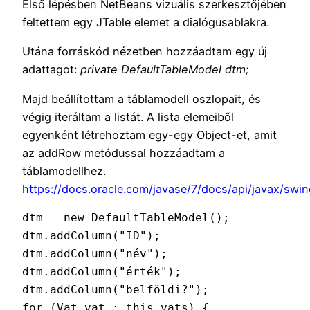
Első lépésben NetBeans vizuális szerkesztőjében
feltettem egy JTable elemet a dialógusablakra.
Utána forráskód nézetben hozzáadtam egy új
adattagot:
private DefaultTableModel dtm;
Majd beállítottam a táblamodell oszlopait, és
végig iteráltam a listát. A lista elemeiből
egyenként létrehoztam egy-egy Object-et, amit
az addRow metódussal hozzáadtam a
táblamodellhez.
https://docs.oracle.com/javase/7/docs/api/javax/swin
dtm = new DefaultTableModel();

dtm.addColumn("ID");

dtm.addColumn("név");

dtm.addColumn("érték");

dtm.addColumn("belföldi?");

for (Vat vat : this.vats) {
