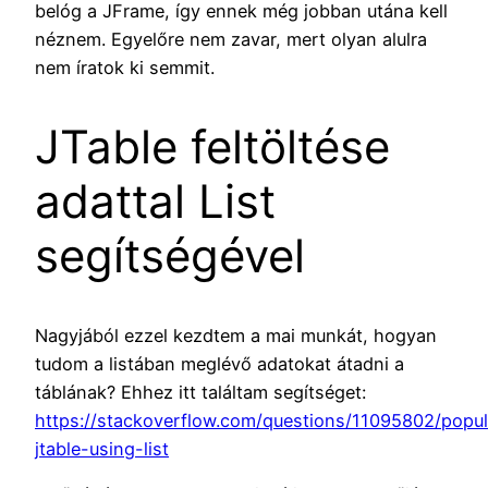
belóg a JFrame, így ennek még jobban utána kell
néznem. Egyelőre nem zavar, mert olyan alulra
nem íratok ki semmit.
JTable feltöltése
adattal List
segítségével
Nagyjából ezzel kezdtem a mai munkát, hogyan
tudom a listában meglévő adatokat átadni a
táblának? Ehhez itt találtam segítséget:
https://stackoverflow.com/questions/11095802/popul
jtable-using-list