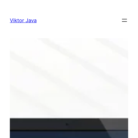
Ugrás
a
Viktor Java
tartalomhoz