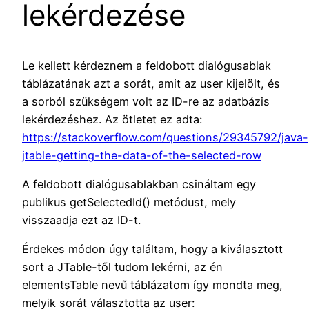
lekérdezése
Le kellett kérdeznem a feldobott dialógusablak
táblázatának azt a sorát, amit az user kijelölt, és
a sorból szükségem volt az ID-re az adatbázis
lekérdezéshez. Az ötletet ez adta:
https://stackoverflow.com/questions/29345792/java-
jtable-getting-the-data-of-the-selected-row
A feldobott dialógusablakban csináltam egy
publikus getSelectedId() metódust, mely
visszaadja ezt az ID-t.
Érdekes módon úgy találtam, hogy a kiválasztott
sort a JTable-től tudom lekérni, az én
elementsTable nevű táblázatom így mondta meg,
melyik sorát választotta az user: