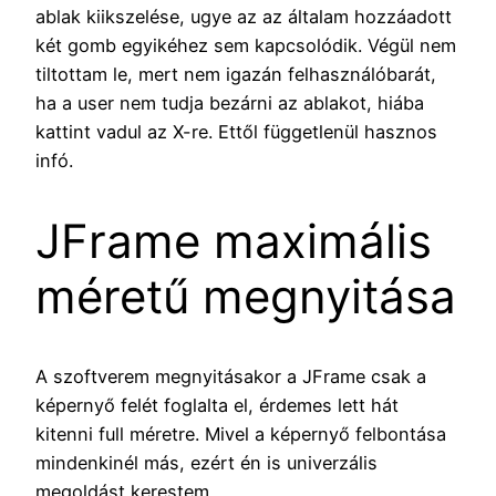
ablak kiikszelése, ugye az az általam hozzáadott
két gomb egyikéhez sem kapcsolódik. Végül nem
tiltottam le, mert nem igazán felhasználóbarát,
ha a user nem tudja bezárni az ablakot, hiába
kattint vadul az X-re. Ettől függetlenül hasznos
infó.
JFrame maximális
méretű megnyitása
A szoftverem megnyitásakor a JFrame csak a
képernyő felét foglalta el, érdemes lett hát
kitenni full méretre. Mivel a képernyő felbontása
mindenkinél más, ezért én is univerzális
megoldást kerestem.