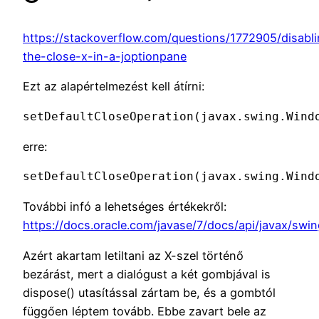
https://stackoverflow.com/questions/1772905/disabl
the-close-x-in-a-joptionpane
Ezt az alapértelmezést kell átírni:
setDefaultCloseOperation(javax.swing.Wind
erre:
setDefaultCloseOperation(javax.swing.Wind
További infó a lehetséges értékekről:
https://docs.oracle.com/javase/7/docs/api/javax/sw
Azért akartam letiltani az X-szel történő
bezárást, mert a dialógust a két gombjával is
dispose() utasítással zártam be, és a gombtól
függően léptem tovább. Ebbe zavart bele az