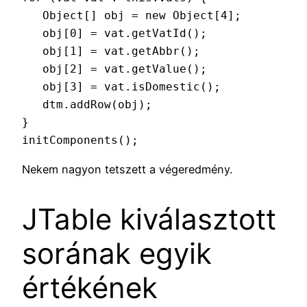
   Object[] obj = new Object[4];

   obj[0] = vat.getVatId();

   obj[1] = vat.getAbbr();

   obj[2] = vat.getValue();

   obj[3] = vat.isDomestic();

   dtm.addRow(obj);

}

initComponents();
Nekem nagyon tetszett a végeredmény.
JTable kiválasztott
sorának egyik
értékének