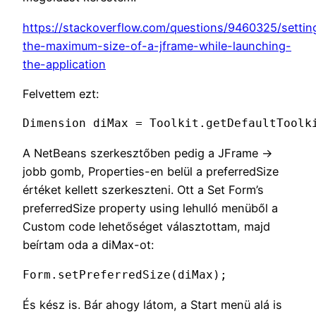
https://stackoverflow.com/questions/9460325/settin
the-maximum-size-of-a-jframe-while-launching-
the-application
Felvettem ezt:
Dimension diMax = Toolkit.getDefaultToolk
A NetBeans szerkesztőben pedig a JFrame ->
jobb gomb, Properties-en belül a preferredSize
értéket kellett szerkeszteni. Ott a Set Form’s
preferredSize property using lehulló menüből a
Custom code lehetőséget választottam, majd
beírtam oda a diMax-ot:
Form.setPreferredSize(diMax);
És kész is. Bár ahogy látom, a Start menü alá is