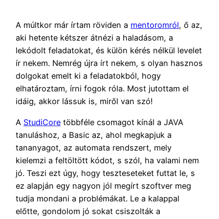
A múltkor már írtam röviden a
mentoromról
, ő az,
aki hetente kétszer átnézi a haladásom, a
lekódolt feladatokat, és külön kérés nélkül levelet
ír nekem. Nemrég újra írt nekem, s olyan hasznos
dolgokat emelt ki a feladatokból, hogy
elhatároztam, írni fogok róla. Most jutottam el
idáig, akkor lássuk is, miről van szó!
A
StudiCore
többféle csomagot kínál a JAVA
tanuláshoz, a Basic az, ahol megkapjuk a
tananyagot, az automata rendszert, mely
kielemzi a feltöltött kódot, s szól, ha valami nem
jó. Teszi ezt úgy, hogy teszteseteket futtat le, s
ez alapján egy nagyon jól megírt szoftver meg
tudja mondani a problémákat. Le a kalappal
előtte, gondolom jó sokat csiszolták a