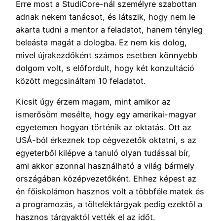
Erre most a StudiCore-nál személyre szabottan
adnak nekem tanácsot, és látszik, hogy nem le
akarta tudni a mentor a feladatot, hanem tényleg
beleásta magát a dologba. Ez nem kis dolog,
mivel újrakezdőként számos esetben könnyebb
dolgom volt, s előfordult, hogy két konzultáció
között megcsináltam 10 feladatot.
Kicsit úgy érzem magam, mint amikor az
ismerősöm mesélte, hogy egy amerikai-magyar
egyetemen hogyan történik az oktatás. Ott az
USÁ-ból érkeznek top cégvezetők oktatni, s az
egyeterből kilépve a tanuló olyan tudással bír,
ami akkor azonnal használható a világ bármely
országában középvezetőként. Ehhez képest az
én főiskolámon hasznos volt a többféle matek és
a programozás, a tölteléktárgyak pedig ezektől a
hasznos tárgyaktól vették el az időt.