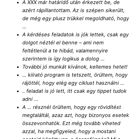
A XXX már határidő után érkezett be, de
azért rápillantottam. Az is szépen sikerült,
de még egy plusz trükkel megoldható, hogy
…
A kérdéses feladatok is jók lettek, csak egy
dolgot néztél el benne – ami nem
feltétlenül a te hibád, valamennyire
szerintem is így logikus a dolog …
További jó munkát kívánok, kellemes hetet!
… kiírató program is tetszett, örültem, hogy
rájöttél, hogy elég egy ciklust használni …
.. feladat is jó lett, itt csak egy tippet tudok
adni …
A … résznél örültem, hogy egy rövidítést
megtaláltál, azaz azt, hogy bizonyos esetek
összevonhatók. Ezt még tovább viheted
azzal, ha megfigyeled, hogy a mostani