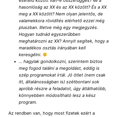
eseteid között van-e összefüggés? Mi a
hasonlóság az XX és az XX között? És a XX
meg a XX között? Nem olyan jelentős, de
valamekkora rövidítés elérhető ezzel még
pluszban. Illetve még egy megjegyzés.
Hogyan tudnád egyszerűbben
meghatározni az XX? Annyit segítek, hogy a
maradékos osztás irányában kell
keresgélni.
… hagylak gondolkozni, szerintem biztos
meg fogod találni a megoldást, eddig is
szép programokat írtál. Jó ötlet (nem csak
itt, általánosságban is) szétbontani sok
apróbb részre a feladatot, úgy átláthatóbb,
könnyebben módosítható lesz a kész
program.
Az rendben van, hogy most fizetek ezért a