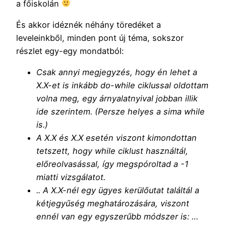
a főiskolán
És akkor idéznék néhány töredéket a
leveleinkből, minden pont új téma, sokszor
részlet egy-egy mondatból:
Csak annyi megjegyzés, hogy én lehet a
X.X-et is inkább do-while ciklussal oldottam
volna meg, egy árnyalatnyival jobban illik
ide szerintem. (Persze helyes a sima while
is.)
A X.X és X.X esetén viszont kimondottan
tetszett, hogy while ciklust használtál,
előreolvasással, így megspóroltad a -1
miatti vizsgálatot.
.. A X.X-nél egy ügyes kerülőutat találtál a
kétjegyűség meghatározására, viszont
ennél van egy egyszerűbb módszer is: …