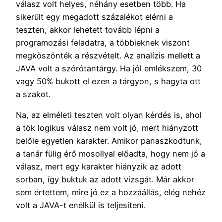
válasz volt helyes, néhány esetben több. Ha
sikerült egy megadott százalékot elérni a
teszten, akkor lehetett tovább lépni a
programozási feladatra, a többieknek viszont
megköszönték a részvételt. Az analízis mellett a
JAVA volt a szórótantárgy. Ha jól emlékszem, 30
vagy 50% bukott el ezen a tárgyon, s hagyta ott
a szakot.
Na, az elméleti teszten volt olyan kérdés is, ahol
a tök logikus válasz nem volt jó, mert hiányzott
belőle egyetlen karakter. Amikor panaszkodtunk,
a tanár fülig érő mosollyal előadta, hogy nem jó a
válasz, mert egy karakter hiányzik az adott
sorban, így buktuk az adott vizsgát. Már akkor
sem értettem, mire jó ez a hozzáállás, elég nehéz
volt a JAVA-t enélkül is teljesíteni.