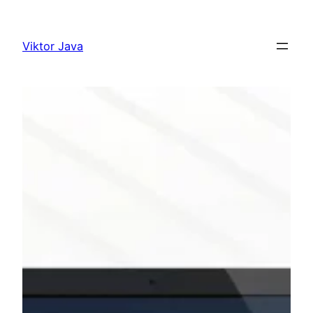
Ugrás
a
Viktor Java
tartalomhoz