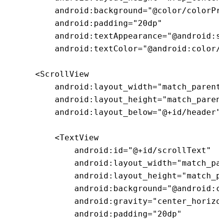
        android:background="@color/colorPr
        android:padding="20dp"

        android:textAppearance="@android:s
        android:textColor="@android:color/
    <ScrollView

        android:layout_width="match_parent
        android:layout_height="match_paren
        android:layout_below="@+id/header"
        <TextView

            android:id="@+id/scrollText"

            android:layout_width="match_pa
            android:layout_height="match_p
            android:background="@android:c
            android:gravity="center_horizo
            android:padding="20dp"
