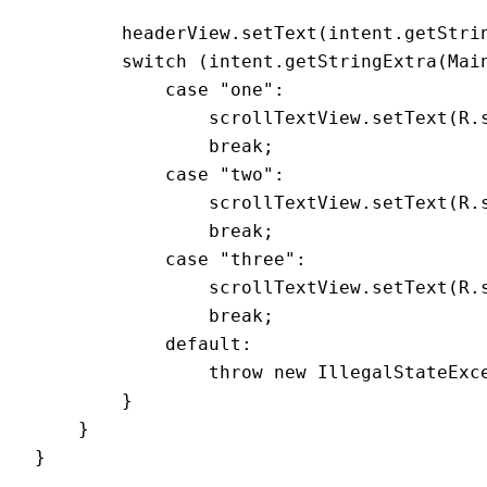
        headerView.setText(intent.getStrin
        switch (intent.getStringExtra(Main
            case "one":

                scrollTextView.setText(R.s
                break;

            case "two":

                scrollTextView.setText(R.s
                break;

            case "three":

                scrollTextView.setText(R.s
                break;

            default:

                throw new IllegalStateExc
        }

    }

}