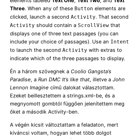
elements labeled
Text One
,
Text Two
, and
Text
Three
. When any of these
elements are
Button
clicked, launch a second
. That second
Activity
should contain a
that
Activity
ScrollView
displays one of three text passages (you can
include your choice of passages). Use an
Intent
to launch the second
with extras to
Activity
indicate which of the three passages to display.
Én a három szövegnek a
Coolio Gangsta’s
Paradise
, a
Run DMC It’s like that
, illetve a
John
Lennon Imagine
című dalokat választottam.
Ezeket beillesztettem a strings.xml-be, és a
megnyomott gombtól függően jelenítettem meg
őket a második Activity-ben.
A végén kicsit változtattam a feladaton, mert
kíváncsi voltam, hogyan lehet több dolgot