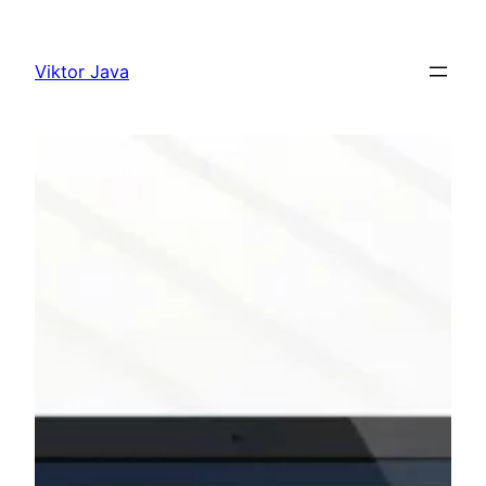
Ugrás
a
Viktor Java
tartalomhoz