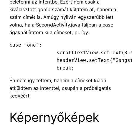
beletenni az Intentbe. Ezért nem csak a
kiválasztott gomb számát küldtem át, hanem a
szám címét is. Amúgy nyilván egyszerűbb lett
volna, ha a SecondActivity.java fáljban a case
ágaknál íratom ki a címeket, pl. így:
case "one":

                scrollTextView.setText(R.s
                headerView.setText("Gangst
                break;
Én nem így tettem, hanem a címeket külön
átküldtem az Intenttel, csupán a próbálgatás
kedvéért.
Képernyőképek