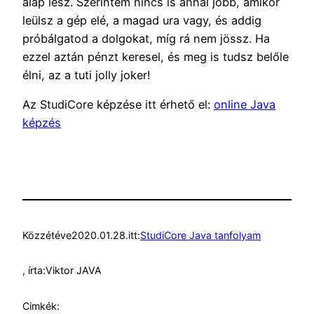
alap lesz. Szerintem nincs is annál jobb, amikor
leülsz a gép elé, a magad ura vagy, és addig
próbálgatod a dolgokat, míg rá nem jössz. Ha
ezzel aztán pénzt keresel, és meg is tudsz belőle
élni, az a tuti jolly joker!
Az StudiCore képzése itt érhető el:
online Java
képzés
Közzétéve
2020.01.28.
itt:
StudiCore Java tanfolyam
, írta:
Viktor JAVA
Cimkék: