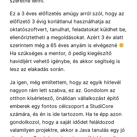
szeretne lenni.
Ez a 3 éves előfizetés amúgy arról szól, hogy az
előfizető 3 évig korlátlanul használhatja az
oktatószoftvert, tanulhat, feladatokat küldhet be,
ellenőriztetheti a megoldásokat. Azért 3 év alatt
szerintem még a 65 éves anyám is elvégezné
Ha szükséges a mentor, ő pedig kiegészítő
havidíjért vehető igénybe, és akkor segítség is
lesz az elakadás során.
Ja igen, még említettem, hogy az egyik hírlevél
nagyon rám lett szabva, ez az. Gondolom az
otthon kísérletező, önállóan vállalkozást építő
emberek egy fontos célcsoport a StudiCore
számára, és én is ide tartozom. Ha te épp azon
gondolkozol, hogy a saját idődet feláldozod
valamilyen projektre, akkor a Java tanulás egy jó