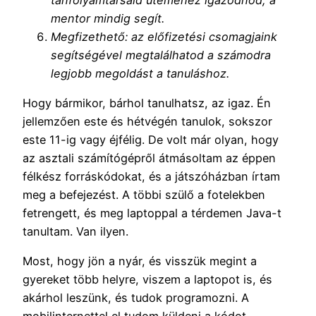
mentor mindig segít.
Megfizethető: az előfizetési csomagjaink
segítségével megtalálhatod a számodra
legjobb megoldást a tanuláshoz.
Hogy bármikor, bárhol tanulhatsz, az igaz. Én
jellemzően este és hétvégén tanulok, sokszor
este 11-ig vagy éjfélig. De volt már olyan, hogy
az asztali számítógépről átmásoltam az éppen
félkész forráskódokat, és a játszóházban írtam
meg a befejezést. A többi szülő a fotelekben
fetrengett, és meg laptoppal a térdemen Java-t
tanultam. Van ilyen.
Most, hogy jön a nyár, és visszük megint a
gyereket több helyre, viszem a laptopot is, és
akárhol leszünk, és tudok programozni. A