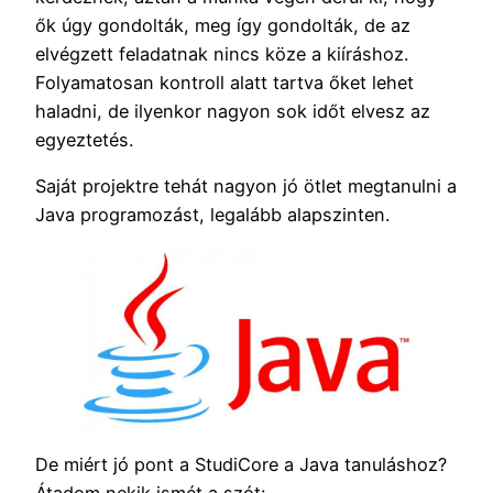
ők úgy gondolták, meg így gondolták, de az
elvégzett feladatnak nincs köze a kiíráshoz.
Folyamatosan kontroll alatt tartva őket lehet
haladni, de ilyenkor nagyon sok időt elvesz az
egyeztetés.
Saját projektre tehát nagyon jó ötlet megtanulni a
Java programozást, legalább alapszinten.
De miért jó pont a StudiCore a Java tanuláshoz?