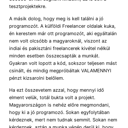
tesztprojektekre.
A másik dolog, hogy meg is kell találni a jó
programozót. A külföldi Freelancer oldalak kuka,
én kerestem már ott programozót, aki egyáltalán
nem volt olcsóbb a magyaroknál, viszont az
indiai és pakisztáni freelancerek kivétel nélkül
minden esetben összecsapták a munkát.
Gyakran volt lopott a kód, sokszor teljesen mást
csinált, és mindig megpróbáltak VALAMENNYI
pénzt kizsarolni belőlem.
Ha ezt összevetem azzal, hogy mennyi idő
elment velük, totál bukta volt a projekt.
Magyarországon is nehéz előre megmondani,
hogy ki a jó programozó. Sokan egyfolytában
kérdeznek, mert nem tudnak semmit. Sokan nem
kérdeznek, aztán a munka végén derül ki, hogy