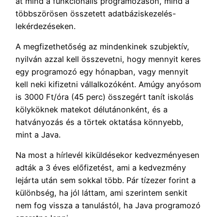
át mind a funkcionális programozáson, mind a
többszörösen összetett adatbáziskezelés-
lekérdezéseken.
A megfizethetőség az mindenkinek szubjektív,
nyilván azzal kell összevetni, hogy mennyit keres
egy programozó egy hónapban, vagy mennyit
kell neki kifizetni vállalkozóként. Amúgy anyósom
is 3000 Ft/óra (45 perc) összegért tanít iskolás
kölyköknek matekot délutánonként, és a
hatványozás és a törtek oktatása könnyebb,
mint a Java.
Na most a hírlevél kiküldésekor kedvezményesen
adták a 3 éves előfizetést, ami a kedvezmény
lejárta után sem sokkal több. Pár tízezer forint a
különbség, ha jól láttam, ami szerintem senkit
nem fog vissza a tanulástól, ha Java programozó