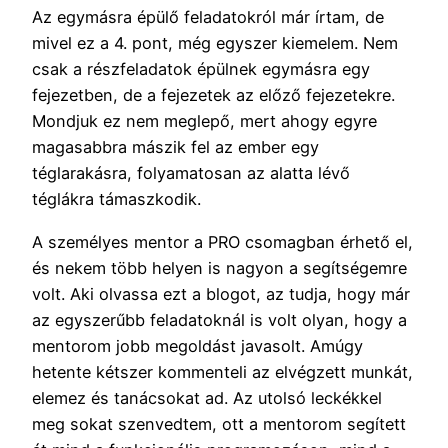
Az egymásra épülő feladatokról már írtam, de
mivel ez a 4. pont, még egyszer kiemelem. Nem
csak a részfeladatok épülnek egymásra egy
fejezetben, de a fejezetek az előző fejezetekre.
Mondjuk ez nem meglepő, mert ahogy egyre
magasabbra mászik fel az ember egy
téglarakásra, folyamatosan az alatta lévő
téglákra támaszkodik.
A személyes mentor a PRO csomagban érhető el,
és nekem több helyen is nagyon a segítségemre
volt. Aki olvassa ezt a blogot, az tudja, hogy már
az egyszerűbb feladatoknál is volt olyan, hogy a
mentorom jobb megoldást javasolt. Amúgy
hetente kétszer kommenteli az elvégzett munkát,
elemez és tanácsokat ad. Az utolsó leckékkel
meg sokat szenvedtem, ott a mentorom segített