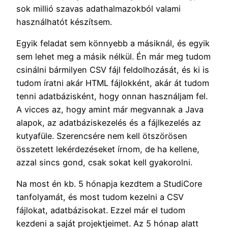
sok millió szavas adathalmazokból valami
használhatót készítsem.
Egyik feladat sem könnyebb a másiknál, és egyik
sem lehet meg a másik nélkül. Én már meg tudom
csinálni bármilyen CSV fájl feldolhozását, és ki is
tudom íratni akár HTML fájlokként, akár át tudom
tenni adatbázisként, hogy onnan használjam fel.
A vicces az, hogy amint már megvannak a Java
alapok, az adatbáziskezelés és a fájlkezelés az
kutyafüle. Szerencsére nem kell ötszörösen
összetett lekérdezéseket írnom, de ha kellene,
azzal sincs gond, csak sokat kell gyakorolni.
Na most én kb. 5 hónapja kezdtem a StudiCore
tanfolyamát, és most tudom kezelni a CSV
fájlokat, adatbázisokat. Ezzel már el tudom
kezdeni a saját projektjeimet. Az 5 hónap alatt