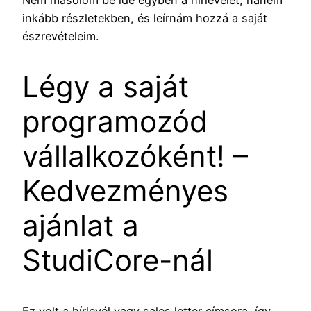
inkább részletekben, és leírnám hozzá a saját
észrevételeim.
Légy a saját
programozód
vállalkozóként! –
Kedvezményes
ajánlat a
StudiCore-nál
Ez volt a hírlevél vagy sales letter címsora, így