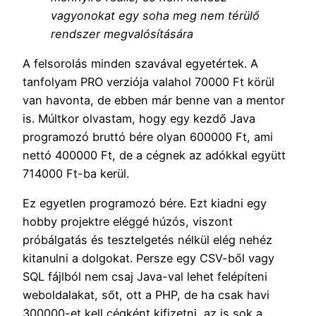
vagyonokat egy soha meg nem térülő
rendszer megvalósítására
A felsorolás minden szavával egyetértek. A
tanfolyam PRO verziója valahol 70000 Ft körül
van havonta, de ebben már benne van a mentor
is. Múltkor olvastam, hogy egy kezdő Java
programozó bruttó bére olyan 600000 Ft, ami
nettó 400000 Ft, de a cégnek az adókkal együtt
714000 Ft-ba kerül.
Ez egyetlen programozó bére. Ezt kiadni egy
hobby projektre eléggé húzós, viszont
próbálgatás és tesztelgetés nélkül elég nehéz
kitanulni a dolgokat. Persze egy CSV-ből vagy
SQL fájlból nem csaj Java-val lehet felépíteni
weboldalakat, sőt, ott a PHP, de ha csak havi
300000-et kell cégként kifizetni, az is sok a