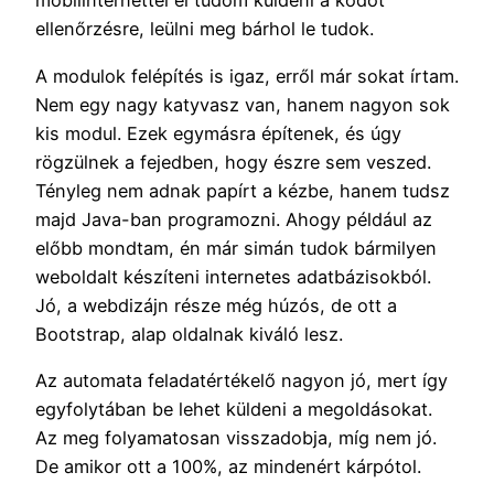
mobilinternettel el tudom küldeni a kódot
ellenőrzésre, leülni meg bárhol le tudok.
A modulok felépítés is igaz, erről már sokat írtam.
Nem egy nagy katyvasz van, hanem nagyon sok
kis modul. Ezek egymásra építenek, és úgy
rögzülnek a fejedben, hogy észre sem veszed.
Tényleg nem adnak papírt a kézbe, hanem tudsz
majd Java-ban programozni. Ahogy például az
előbb mondtam, én már simán tudok bármilyen
weboldalt készíteni internetes adatbázisokból.
Jó, a webdizájn része még húzós, de ott a
Bootstrap, alap oldalnak kiváló lesz.
Az automata feladatértékelő nagyon jó, mert így
egyfolytában be lehet küldeni a megoldásokat.
Az meg folyamatosan visszadobja, míg nem jó.
De amikor ott a 100%, az mindenért kárpótol.