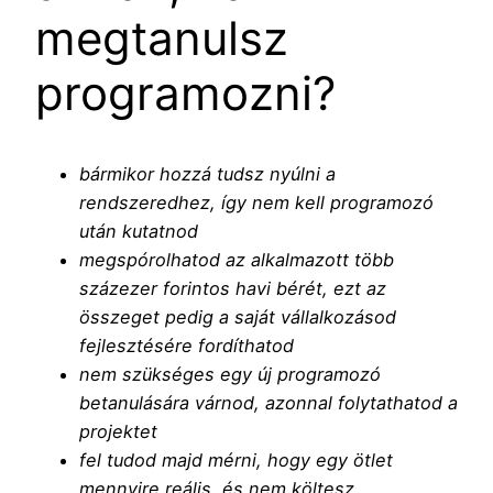
megtanulsz
programozni?
bármikor hozzá tudsz nyúlni a
rendszeredhez, így nem kell programozó
után kutatnod
megspórolhatod az alkalmazott több
százezer forintos havi bérét, ezt az
összeget pedig a saját vállalkozásod
fejlesztésére fordíthatod
nem szükséges egy új programozó
betanulására várnod, azonnal folytathatod a
projektet
fel tudod majd mérni, hogy egy ötlet
mennyire reális, és nem költesz