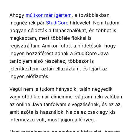
Ahogy
múltkor már ígértem
, a továbbiakban
megnéznék pár
StudiCore
hírlevelet. Nem tudom,
hogyan célozták a felhasználókat, én többet is
megkaptam, mert többféle fiókkal is
regisztráltam. Amikor futott a hirdetésük, hogy
ingyen hozzáférést adnak a StudiCore Java
tanfolyam első részéhez, többször is
jelentkeztem, aztán ellazáztam, és lejárt az
ingyen előfizetés.
Végül nem is tudom hányadik, talán negyedik
vagy ötödik email címemmel vágtam neki valóban
az online Java tanfolyam elvégzésének, és ez az,
amit azóta is használok. Na de ez csak egy kis
intermezzo volt, most jöjjön a lényeg.
Nem másolom be ide egyben a hírlevelet, hanem