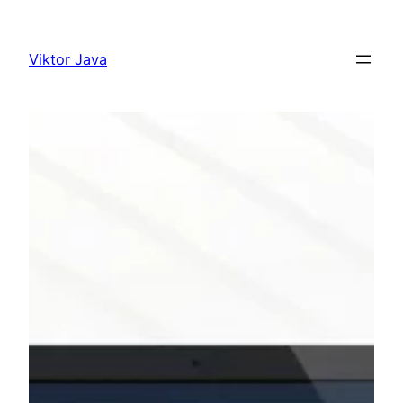
Ugrás
a
Viktor Java
tartalomhoz